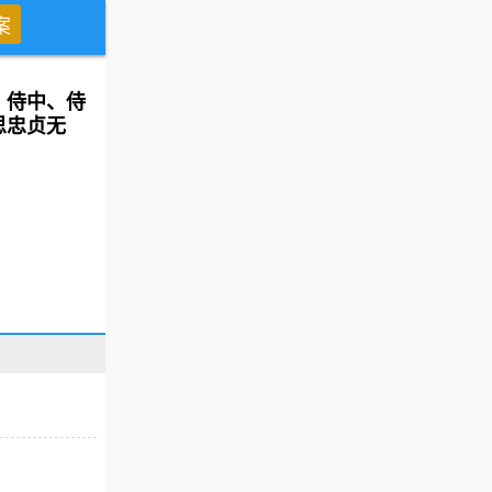
：侍中、侍
思忠贞无