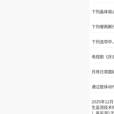
下列晶体熔
下列哪两颗
下列选项中
电视剧《庆
月亮日常圆
通过肢体动
2025年1
生监测技术
）各监测1