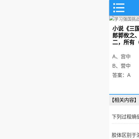
小说《三
郎郭攸之
二，所有
A、宫中
B、营中
答案：A
【相关内容】
下列过程熵
胶体区别于