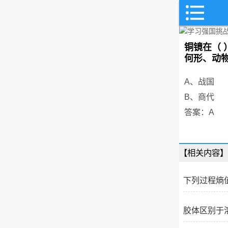
铜镜在（
何形、动物
A、战国
B、商代
答案：A
【相关内容】
下列过程熵
胶体区别于