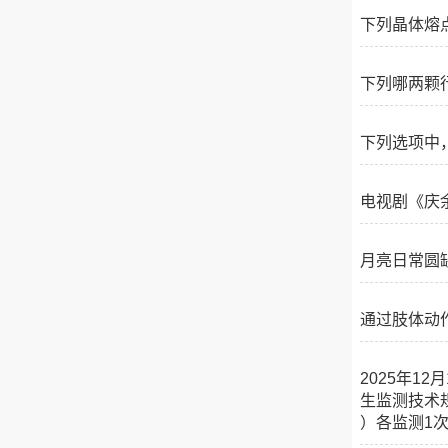
下列晶体熔
下列哪两颗
下列选项中
电视剧《庆
月亮日常圆
通过肢体动
2025年1
生监测技术
）各监测1