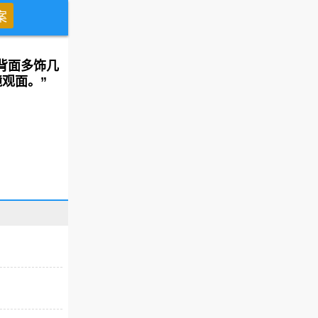
背面多饰几
观面。”